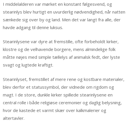
I middelalderen var mørket en konstant følgesvend, og
stearinlys blev hurtigt en uvurderlig nødvendighed, når natten
sænkede sig over by og land. Men det var langt fra alle, der
havde adgang til denne luksus.
Stearinlysene var dyre at fremstille, ofte forbeholdt kirker,
klostre og de velhavende borgere, mens almindelige folk
måtte nøjes med simple tællelys af animalsk fedt, der lyste
svagt og lugtede kraftigt.
Stearinlyset, fremstillet af mere rene og kostbare materialer,
blev derfor et statussymbol, der vidnede om rigdom og
magt. I de store, dunkle kirker spillede stearinlysene en
central rolle i både religiøse ceremonier og daglig belysning,
hvor de kastede et varmt skær over kalkmalerier og
altertavler.