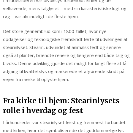
I middelalderen var bivokslys forbeholdt kirker og de
velhavende, mens talglyset – med sin karakteristiske lugt og
røg – var almindeligt i de fleste hjem.
Det store gennembrud kom i 1800-tallet, hvor nye
opdagelser og teknologiske fremskridt førte til udviklingen af
stearinlyset. Stearin, udvundet af animalsk fedt og senere
også af planter, brændte renere og længere end både talg og
bivoks. Denne udvikling gjorde det muligt for langt flere at få
adgang til kvalitetslys og markerede et afgørende skridt på
vejen fra mørke til oplyste hjem.
Fra kirke til hjem: Stearinlysets
rolle i hverdag og fest
I århundreder var stearinlyset først og fremmest forbundet
med kirken, hvor det symboliserede det guddommelige lys