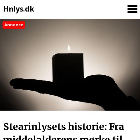
Hnlys.dk
Annonce
Skip
to
content
Stearinlysets historie: Fra
middelalderens mørke til