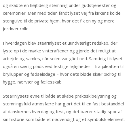
og skabte en højtidelig stemning under gudstjenester og
ceremonier. Men med tiden fandt lyset vej fra kirkens kolde
stengulve til de private hjem, hvor det fik en ny og mere
jordnær rolle.
I hverdagen blev stearinlyset et uundværligt redskab, der
lyste op i de mørke vinteraftener og gjorde det muligt at
arbejde og samles, når solen var gået ned. Samtidig fik lyset
også en særlig plads ved festlige lejligheder – fra juleaften til
bryllupper og fødselsdage – hvor dets bløde skær bidrog til
hygge, nærvær og fællesskab.
Stearinlysets evne til både at skabe praktisk belysning og
stemningsfuld atmosfære har gjort det til en fast bestanddel
af danskernes hverdag og fest, og det bærer stadig spor af
sin historie som både et nødvendigt og et symbolsk element.