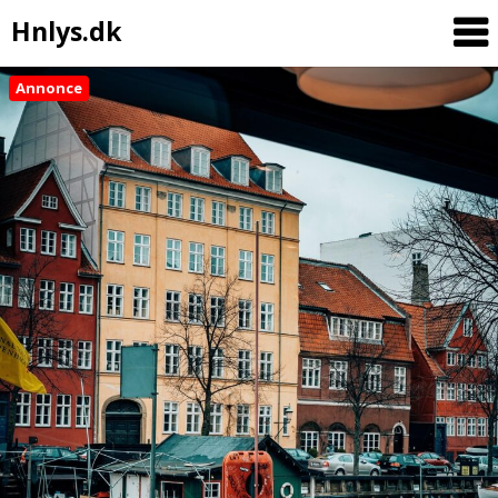
Hnlys.dk
Annonce
Skip
to
content