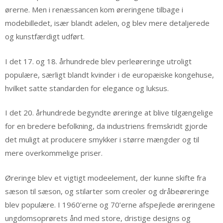
ørerne. Men i renæssancen kom øreringene tilbage i
modebilledet, især blandt adelen, og blev mere detaljerede
og kunstfærdigt udført.
I det 17. og 18. århundrede blev perleøreringe utroligt
populære, særligt blandt kvinder i de europæiske kongehuse,
hvilket satte standarden for elegance og luksus.
I det 20. århundrede begyndte øreringe at blive tilgængelige
for en bredere befolkning, da industriens fremskridt gjorde
det muligt at producere smykker i større mængder og til
mere overkommelige priser.
Øreringe blev et vigtigt modeelement, der kunne skifte fra
sæson til sæson, og stilarter som creoler og dråbeøreringe
blev populære. I 1960’erne og 70’erne afspejlede øreringene
ungdomsoprørets ånd med store, dristige designs og