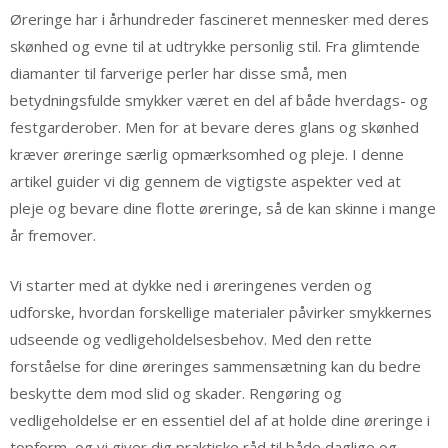
Øreringe har i århundreder fascineret mennesker med deres
skønhed og evne til at udtrykke personlig stil. Fra glimtende
diamanter til farverige perler har disse små, men
betydningsfulde smykker været en del af både hverdags- og
festgarderober. Men for at bevare deres glans og skønhed
kræver øreringe særlig opmærksomhed og pleje. I denne
artikel guider vi dig gennem de vigtigste aspekter ved at
pleje og bevare dine flotte øreringe, så de kan skinne i mange
år fremover.
Vi starter med at dykke ned i øreringenes verden og
udforske, hvordan forskellige materialer påvirker smykkernes
udseende og vedligeholdelsesbehov. Med den rette
forståelse for dine øreringes sammensætning kan du bedre
beskytte dem mod slid og skader. Rengøring og
vedligeholdelse er en essentiel del af at holde dine øreringe i
topform, og vi giver dig praktiske råd til både daglige og