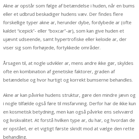
Akne ar opstår som følge af betændelse i huden, når en bums
eller et udbrud beskadiger hudens væv. Der findes flere
forskellige typer akne ar, herunder dybe, fordybede ar (ofte
kaldet “icepick”- eller “boxcar”-ar), som kan give huden et
ujævnt udseende, samt hypertrofiske eller keloide ar, der
viser sig som forhøjede, fortykkede områder.
Årsagen til, at nogle udvikler ar, mens andre ikke gør, skyldes
ofte en kombination af genetiske faktorer, graden af
betændelse og hvor hurtigt og korrekt bumserne behandles.
Akne ar kan påvirke hudens struktur, gøre den mindre jævn og
i nogle tilfælde også føre til misfarvning. Derfor har de ikke kun
en kosmetisk betydning, men kan også påvirke ens selvværd
og livskvalitet. At forstå hvilken type ar, du har, og hvordan de
er opstået, er et vigtigt første skridt mod at vælge den rette
behandling.