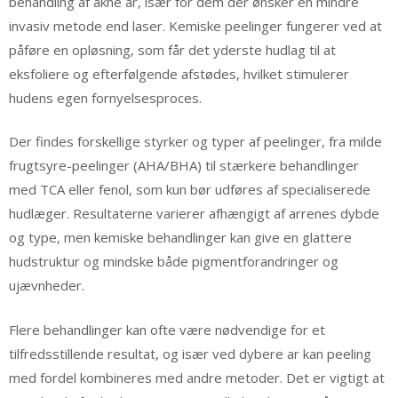
behandling af akne ar, især for dem der ønsker en mindre
invasiv metode end laser. Kemiske peelinger fungerer ved at
påføre en opløsning, som får det yderste hudlag til at
eksfoliere og efterfølgende afstødes, hvilket stimulerer
hudens egen fornyelsesproces.
Der findes forskellige styrker og typer af peelinger, fra milde
frugtsyre-peelinger (AHA/BHA) til stærkere behandlinger
med TCA eller fenol, som kun bør udføres af specialiserede
hudlæger. Resultaterne varierer afhængigt af arrenes dybde
og type, men kemiske behandlinger kan give en glattere
hudstruktur og mindske både pigmentforandringer og
ujævnheder.
Flere behandlinger kan ofte være nødvendige for et
tilfredsstillende resultat, og især ved dybere ar kan peeling
med fordel kombineres med andre metoder. Det er vigtigt at